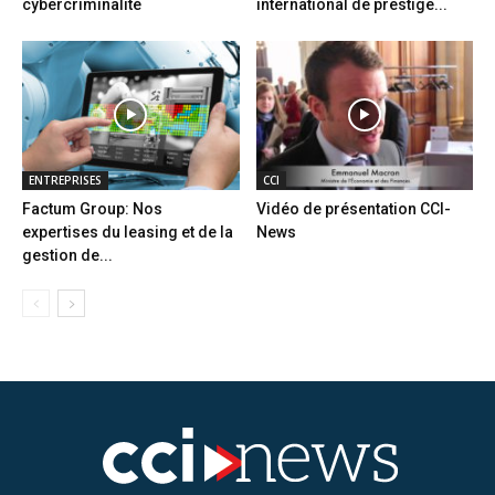
cybercriminalité
international de prestige...
ENTREPRISES
CCI
Factum Group: Nos
Vidéo de présentation CCI-
expertises du leasing et de la
News
gestion de...