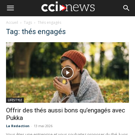
Accueil
Tags
Thés engagés
Tag: thés engagés
LIFESTYLE
Offrir des thés aussi bons qu’engagés avec
Pukka
La Redaction
-
13 mai 2026
Vous êtes une entreprise et vous souhaitez proposer du thé à vos