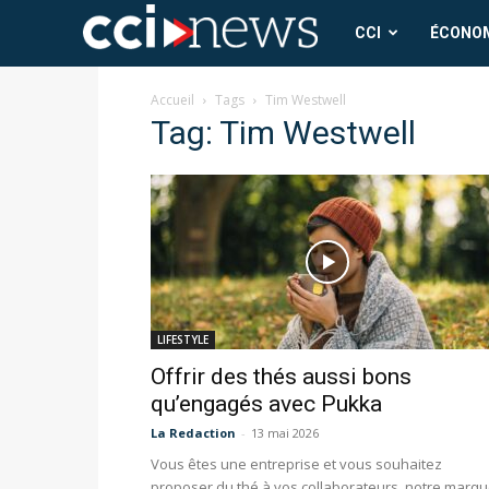
CCI
CCI
ÉCONO
News
Accueil
Tags
Tim Westwell
Tag: Tim Westwell
LIFESTYLE
Offrir des thés aussi bons
qu’engagés avec Pukka
La Redaction
-
13 mai 2026
Vous êtes une entreprise et vous souhaitez
proposer du thé à vos collaborateurs, notre marq