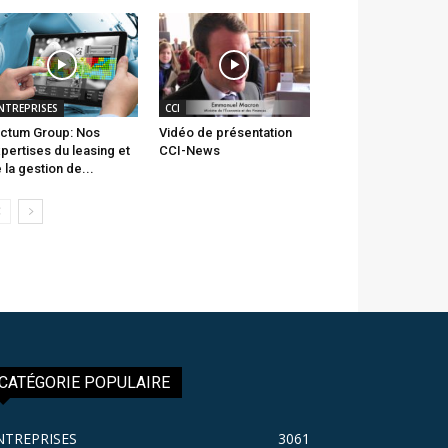
NTREPRISES
CCI
ctum Group: Nos
Vidéo de présentation
pertises du leasing et
CCI-News
 la gestion de...
CATÉGORIE POPULAIRE
NTREPRISES
3061