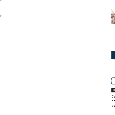
us
s
E
Ca
do
cy