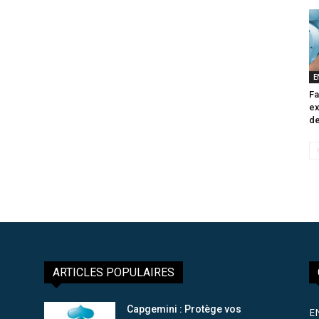
E
Fa
ex
de
ARTICLES POPULAIRES
Capgemini : Protège vos
E