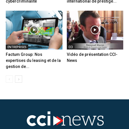
cybercriminalité
international de prestige...
ENTREPRISES
CCI
Factum Group: Nos
Vidéo de présentation CCI-
expertises du leasing et de la
News
gestion de...