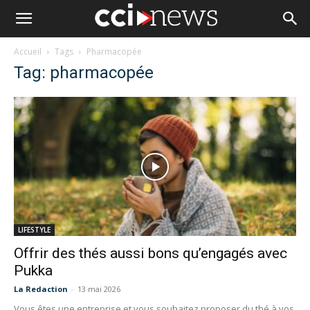
Accueil
Tags
Pharmacopée
Tag: pharmacopée
LIFESTYLE
Offrir des thés aussi bons qu’engagés avec
Pukka
La Redaction
-
13 mai 2026
Vous êtes une entreprise et vous souhaitez proposer du thé à vos