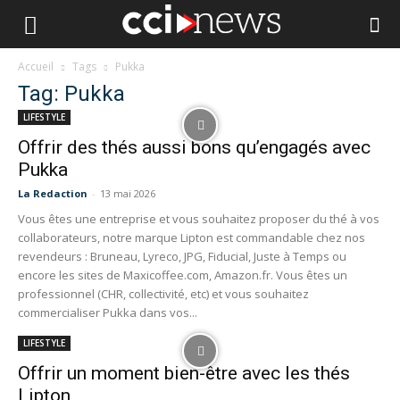
Accueil
Tags
Pukka
Tag: Pukka
LIFESTYLE
Offrir des thés aussi bons qu’engagés avec
Pukka
La Redaction
-
13 mai 2026
Vous êtes une entreprise et vous souhaitez proposer du thé à vos
collaborateurs, notre marque Lipton est commandable chez nos
revendeurs : Bruneau, Lyreco, JPG, Fiducial, Juste à Temps ou
encore les sites de Maxicoffee.com, Amazon.fr. Vous êtes un
professionnel (CHR, collectivité, etc) et vous souhaitez
commercialiser Pukka dans vos...
LIFESTYLE
Offrir un moment bien-être avec les thés
Lipton