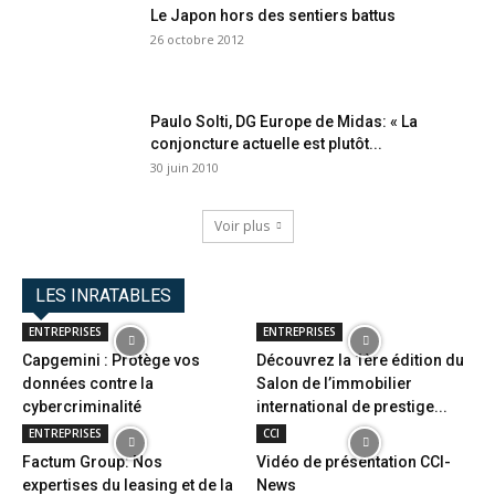
Le Japon hors des sentiers battus
26 octobre 2012
Paulo Solti, DG Europe de Midas: « La
conjoncture actuelle est plutôt...
30 juin 2010
Voir plus
LES INRATABLES
ENTREPRISES
ENTREPRISES
Capgemini : Protège vos
Découvrez la 1ère édition du
données contre la
Salon de l’immobilier
cybercriminalité
international de prestige...
ENTREPRISES
CCI
Factum Group: Nos
Vidéo de présentation CCI-
expertises du leasing et de la
News