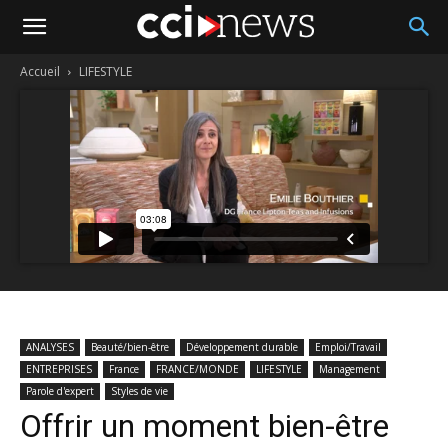
Accueil
LIFESTYLE
ANALYSES
Beauté/bien-être
Développement durable
Emploi/Travail
ENTREPRISES
France
FRANCE/MONDE
LIFESTYLE
Management
Parole d'expert
Styles de vie
Offrir un moment bien-être