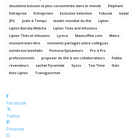
deuxième boisson la plus consommée dans le monde
Elephant
Entreprise
Entreprises
Exclusive Selection
Fiducial
Gedal
JPG
Juste à Temps
leader mondial du thé
Lipton
Lipton Barista Matcha
Lipton Teas and Infusions
Lipton Thés et Infusions
Lyreco
Maxicoffee.com
Metro
moment bien-être
moments partagés entre collègues
nombreux bienfaits
Pomona Episaveurs
Pro à Pro
professionnels
proposer du thé à ses collaborateurs
Pukka
revendeurs
sachet Pyramide
Sysco
Tea Time
thés
thés Lipton
Transgourmet
Facebook
Twitter
Pinterest