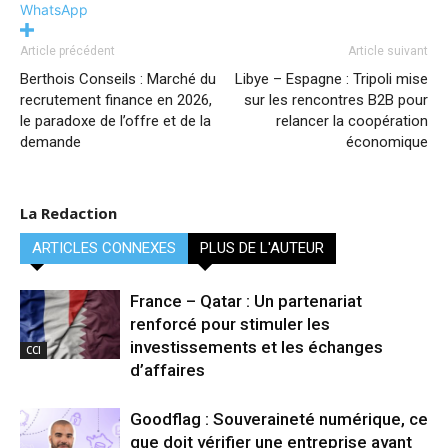
WhatsApp
Article précédent
Article suivant
Berthois Conseils : Marché du
Libye – Espagne : Tripoli mise
recrutement finance en 2026,
sur les rencontres B2B pour
le paradoxe de l’offre et de la
relancer la coopération
demande
économique
La Redaction
ARTICLES CONNEXES
PLUS DE L'AUTEUR
France – Qatar : Un partenariat
renforcé pour stimuler les
investissements et les échanges
CCI
d’affaires
Goodflag : Souveraineté numérique, ce
que doit vérifier une entreprise avant