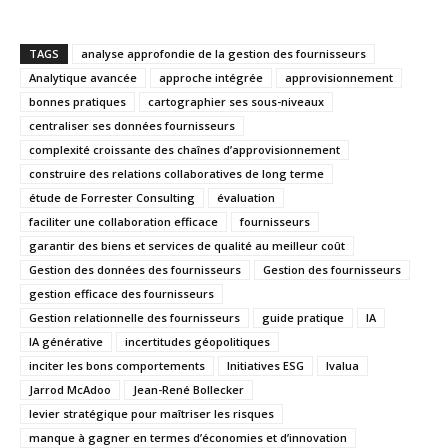
TAGS
analyse approfondie de la gestion des fournisseurs
Analytique avancée
approche intégrée
approvisionnement
bonnes pratiques
cartographier ses sous-niveaux
centraliser ses données fournisseurs
complexité croissante des chaînes d’approvisionnement
construire des relations collaboratives de long terme
étude de Forrester Consulting
évaluation
faciliter une collaboration efficace
fournisseurs
garantir des biens et services de qualité au meilleur coût
Gestion des données des fournisseurs
Gestion des fournisseurs
gestion efficace des fournisseurs
Gestion relationnelle des fournisseurs
guide pratique
IA
IA générative
incertitudes géopolitiques
inciter les bons comportements
Initiatives ESG
Ivalua
Jarrod McAdoo
Jean-René Bollecker
levier stratégique pour maîtriser les risques
manque à gagner en termes d’économies et d’innovation