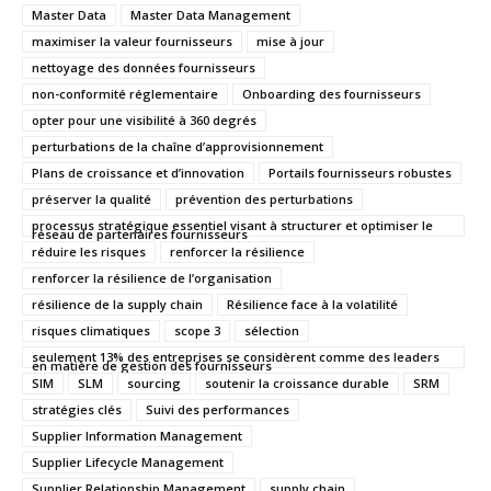
Master Data
Master Data Management
maximiser la valeur fournisseurs
mise à jour
nettoyage des données fournisseurs
non-conformité réglementaire
Onboarding des fournisseurs
opter pour une visibilité à 360 degrés
perturbations de la chaîne d’approvisionnement
Plans de croissance et d’innovation
Portails fournisseurs robustes
préserver la qualité
prévention des perturbations
processus stratégique essentiel visant à structurer et optimiser le
réseau de partenaires fournisseurs
réduire les risques
renforcer la résilience
renforcer la résilience de l’organisation
résilience de la supply chain
Résilience face à la volatilité
risques climatiques
scope 3
sélection
seulement 13% des entreprises se considèrent comme des leaders
en matière de gestion des fournisseurs
SIM
SLM
sourcing
soutenir la croissance durable
SRM
stratégies clés
Suivi des performances
Supplier Information Management
Supplier Lifecycle Management
Supplier Relationship Management
supply chain