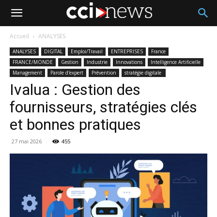
Accueil
ANALYSES
ANALYSES
DIGITAL
Emploi/Travail
ENTREPRISES
France
FRANCE/MONDE
Gestion
Industrie
Innovations
Intelligence Artificielle
Management
Parole d'expert
Prévention
stratégie digitale
Ivalua : Gestion des
fournisseurs, stratégies clés
et bonnes pratiques
27 mai 2026
455