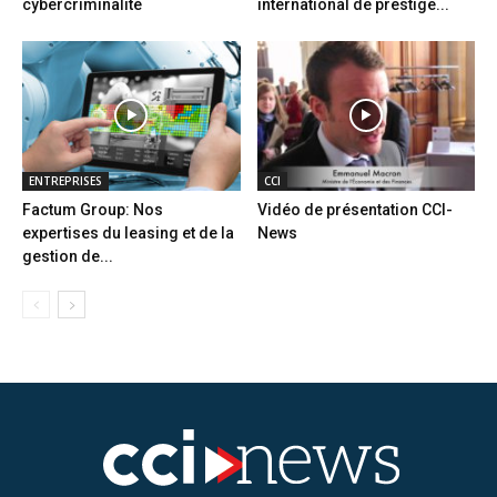
cybercriminalité
international de prestige...
ENTREPRISES
CCI
Factum Group: Nos
Vidéo de présentation CCI-
expertises du leasing et de la
News
gestion de...