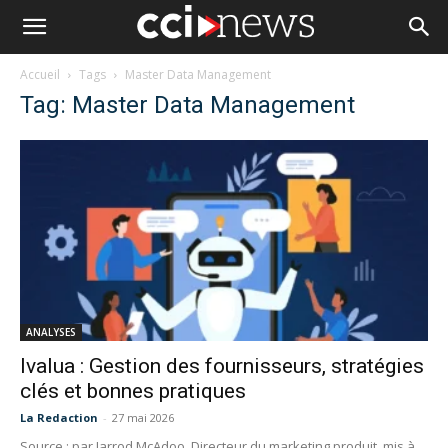
Accueil
Tags
Master Data Management
Tag: Master Data Management
ANALYSES
Ivalua : Gestion des fournisseurs, stratégies
clés et bonnes pratiques
La Redaction
-
27 mai 2026
Source : par Jarrod McAdoo, Directeur du marketing produit, mis à