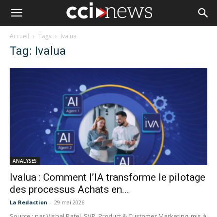
Accueil
Tags
Ivalua
Tag: Ivalua
ANALYSES
Ivalua : Comment l’IA transforme le pilotage
des processus Achats en...
La Redaction
-
29 mai 2026
Source : par Vishal Patel, SVP, Product & Customer Marketing, mis à