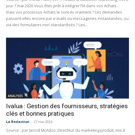
jour 7 mai 2026 Vous êtes prêt à intégrer l’IA dans vos Achats…
mais vos processus Achats le sont-ils vraiment ? Les demandes
passent-elles encore par e-mails ou messageries instantanées, ou
via des formulaires non standardisés ? Les...
ANALYSES
Ivalua : Gestion des fournisseurs, stratégies
clés et bonnes pratiques
La Redaction
-
27 mai 2026
Source : par Jarrod McAdoo, Directeur du marketing produit, mis à