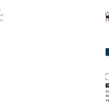
s
ent
et
E
Ca
do
cy