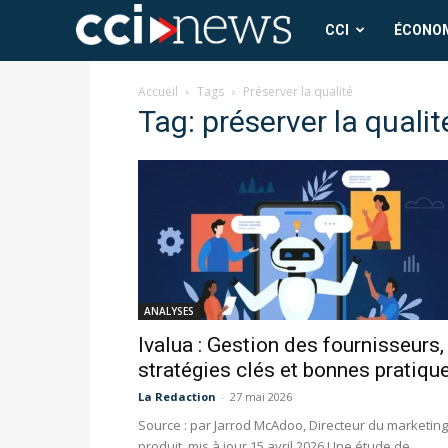
CCI
CCI
ÉCONO
News
Accueil
Tags
Préserver la qualité
Tag: préserver la qualit
ANALYSES
Ivalua : Gestion des fournisseurs,
stratégies clés et bonnes pratiqu
La Redaction
-
27 mai 2026
Source : par Jarrod McAdoo, Directeur du marketing
produit, mis à jour 15 avril 2026 Une étude de