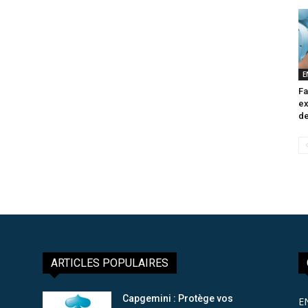
E
Fa
ex
de
ARTICLES POPULAIRES
Capgemini : Protège vos
E