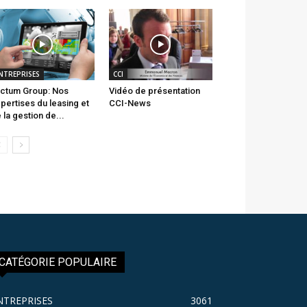
NTREPRISES
CCI
ctum Group: Nos
Vidéo de présentation
pertises du leasing et
CCI-News
 la gestion de...
CATÉGORIE POPULAIRE
NTREPRISES
3061