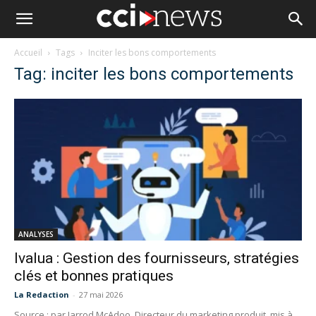
Accueil
Tags
Inciter les bons comportements
Tag: inciter les bons comportements
ANALYSES
Ivalua : Gestion des fournisseurs, stratégies
clés et bonnes pratiques
La Redaction
-
27 mai 2026
Source : par Jarrod McAdoo, Directeur du marketing produit, mis à