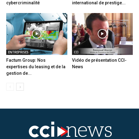
cybercriminalité
international de prestige...
ENTREPRISES
CCI
Factum Group: Nos
Vidéo de présentation CCI-
expertises du leasing et de la
News
gestion de...