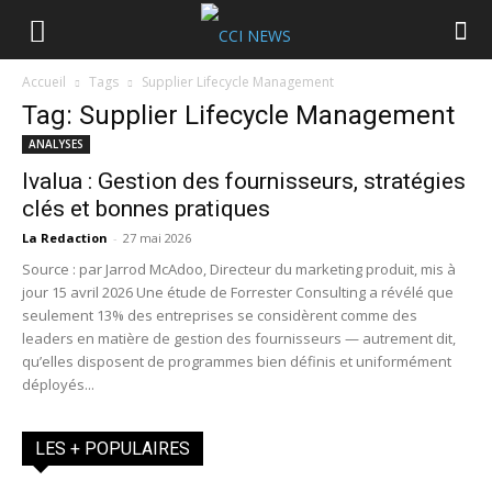
Accueil
Tags
Supplier Lifecycle Management
Tag: Supplier Lifecycle Management
ANALYSES
Ivalua : Gestion des fournisseurs, stratégies
clés et bonnes pratiques
La Redaction
-
27 mai 2026
Source : par Jarrod McAdoo, Directeur du marketing produit, mis à
jour 15 avril 2026 Une étude de Forrester Consulting a révélé que
seulement 13% des entreprises se considèrent comme des
leaders en matière de gestion des fournisseurs — autrement dit,
qu’elles disposent de programmes bien définis et uniformément
déployés...
LES + POPULAIRES