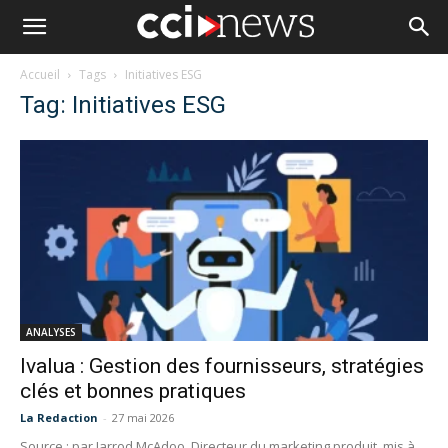
Accueil
Tags
Initiatives ESG
Tag: Initiatives ESG
ANALYSES
Ivalua : Gestion des fournisseurs, stratégies
clés et bonnes pratiques
La Redaction
-
27 mai 2026
Source : par Jarrod McAdoo, Directeur du marketing produit, mis à