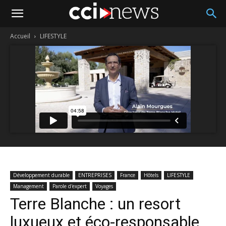
Accueil
LIFESTYLE
Développement durable
ENTREPRISES
France
Hôtels
LIFESTYLE
Management
Parole d'expert
Voyages
Terre Blanche : un resort
luxueux et éco-responsable