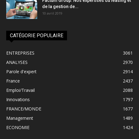
Factum Group: Nos expertises du leasing et
de la gestion de...
10 avril 2019
CATÉGORIE POPULAIRE
ENTREPRISES
3061
ANALYSES
2970
Parole d'expert
2914
France
2437
Emploi/Travail
2088
Innovations
1797
FRANCE/MONDE
1677
Management
1489
ECONOMIE
1424