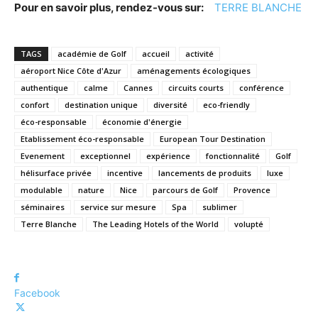
Pour en savoir plus, rendez-vous sur:
TERRE BLANCHE
TAGS
académie de Golf
accueil
activité
aéroport Nice Côte d'Azur
aménagements écologiques
authentique
calme
Cannes
circuits courts
conférence
confort
destination unique
diversité
eco-friendly
éco-responsable
économie d'énergie
Etablissement éco-responsable
European Tour Destination
Evenement
exceptionnel
expérience
fonctionnalité
Golf
hélisurface privée
incentive
lancements de produits
luxe
modulable
nature
Nice
parcours de Golf
Provence
séminaires
service sur mesure
Spa
sublimer
Terre Blanche
The Leading Hotels of the World
volupté
Facebook