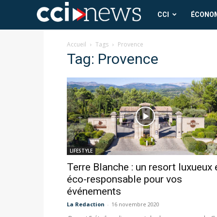
CCI
CCI
ÉCONO
News
Accueil
Tags
Provence
Tag: Provence
LIFESTYLE
Terre Blanche : un resort luxueux 
éco-responsable pour vos
événements
La Redaction
-
16 novembre 2020