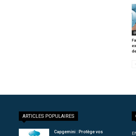
E
Fa
ex
de
ARTICLES POPULAIRES
Capgemini : Protège vos
E