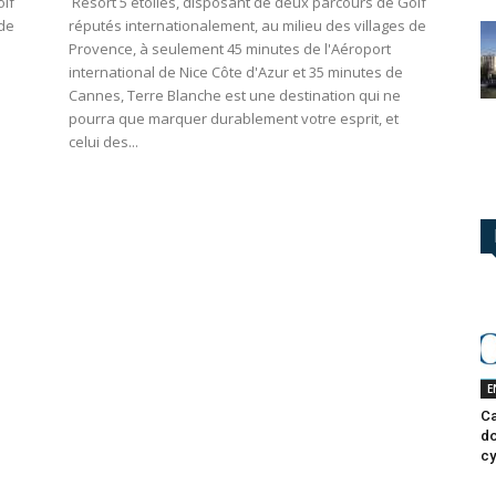
olf
Resort 5 étoiles, disposant de deux parcours de Golf
 de
réputés internationalement, au milieu des villages de
Provence, à seulement 45 minutes de l'Aéroport
international de Nice Côte d'Azur et 35 minutes de
Cannes, Terre Blanche est une destination qui ne
pourra que marquer durablement votre esprit, et
celui des...
E
Ca
do
cy