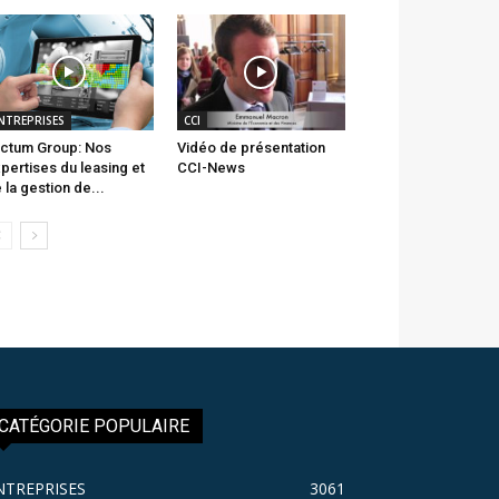
NTREPRISES
CCI
ctum Group: Nos
Vidéo de présentation
pertises du leasing et
CCI-News
 la gestion de...
CATÉGORIE POPULAIRE
NTREPRISES
3061