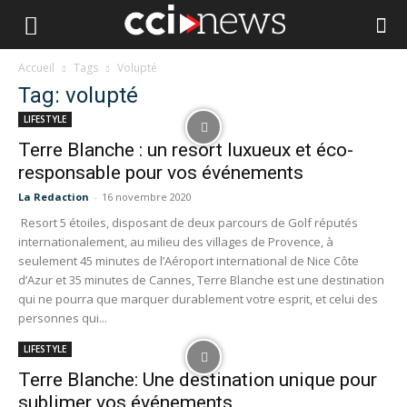
Accueil
Tags
Volupté
Tag: volupté
LIFESTYLE
Terre Blanche : un resort luxueux et éco-
responsable pour vos événements
La Redaction
-
16 novembre 2020
Resort 5 étoiles, disposant de deux parcours de Golf réputés
internationalement, au milieu des villages de Provence, à
seulement 45 minutes de l’Aéroport international de Nice Côte
d’Azur et 35 minutes de Cannes, Terre Blanche est une destination
qui ne pourra que marquer durablement votre esprit, et celui des
personnes qui...
LIFESTYLE
Terre Blanche: Une destination unique pour
sublimer vos événements