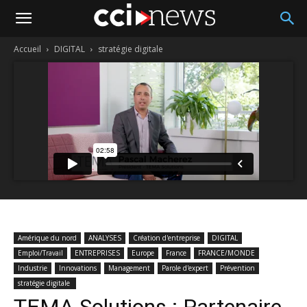
Accueil
DIGITAL
stratégie digitale
Amérique du nord
ANALYSES
Création d'entreprise
DIGITAL
Emploi/Travail
ENTREPRISES
Europe
France
FRANCE/MONDE
Industrie
Innovations
Management
Parole d'expert
Prévention
stratégie digitale
TEMA Solutions : Partenaire