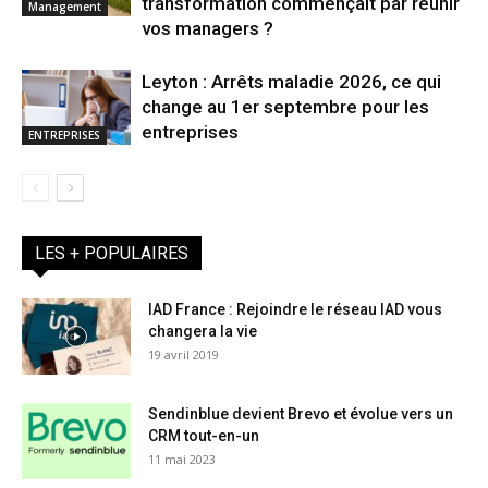
transformation commençait par réunir
Management
vos managers ?
Leyton : Arrêts maladie 2026, ce qui
change au 1er septembre pour les
entreprises
ENTREPRISES
LES + POPULAIRES
IAD France : Rejoindre le réseau IAD vous
changera la vie
19 avril 2019
Sendinblue devient Brevo et évolue vers un
CRM tout-en-un
11 mai 2023