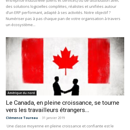
entreprise industrielle (biens et services) ou de distribution avec
des solutions logicielles complètes, réalistes et unifiées autour
d’un ERP performant, adapté à ses activités. Notre objectif ?
Numériser pas à pas chaque pan de votre organisation à travers
un écosystème...
Amérique du nord
Le Canada, en pleine croissance, se tourne
vers les travailleurs étrangers...
Clémence Toureau
-
31 janvier 2019
Une classe moyenne en pleine croissance et confiante est le