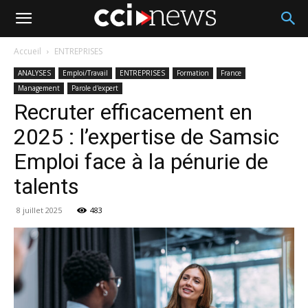
Accueil
ENTREPRISES
ANALYSES
Emploi/Travail
ENTREPRISES
Formation
France
Management
Parole d'expert
Recruter efficacement en
2025 : l’expertise de Samsic
Emploi face à la pénurie de
talents
8 juillet 2025
483