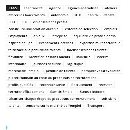
TAGS
adaptabilité
agence
agence spécialisée
ateliers
attirer les bons talents
autonomie
BTP
Capital – Statista
CDD
CDI
cibler les bons profils
construire une relation durable
critères de sélection
emplois
Employeurs
enjeux
Entreprise
équilibre vie pro/vie perso
esprit d'équipe
événements internes
expertise multisectorielle
faire face à la pénurie de talents
fidéliser les bons talents
flexibilité
identifier les bons talents
industrie
interim
intérimaire
journées sécurité
logistique
marché de l'emploi
pénurie de talents
perspectives d’évolution
placer l’humain au cœur du processus de recrutement
profils qualifiés
reconnaissance
Recrutement
recruter
recruter efficacement
Samsic Emploi
Samsic Indoors
sécuriser chaque étape du processus de recrutement
soft skills
talents
tensions sur le marché de l’emploi
Transport