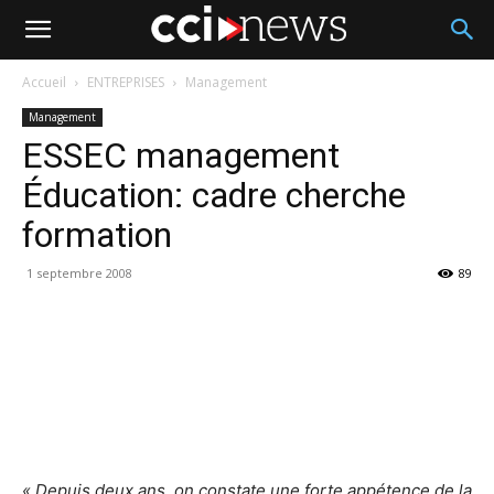
Accueil
ENTREPRISES
Management
Management
ESSEC management
Éducation: cadre cherche
formation
1 septembre 2008
89
« Depuis deux ans, on constate une forte appétence de la