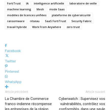
FortiTrust
IA
intelligence artificielle
laboratoire de veille
machine learning
Mesh
mode Saas
modèles de licences unifiées
plateforme de cybersécurité
ransomware
réseau
SaaS FortiTrust
Security Fabric
travail hybride
Work From Anywhere
zero trust
Facebook
Twitter
Pinterest
WhatsApp
Article précédent
Article suivant
La Chambre de Commerce
Cyberwatch : Supervisez vos
franco-indienne récompense
vulnérabilités, contrôlez vos
les entreprises de la région
conformités, dans une seule