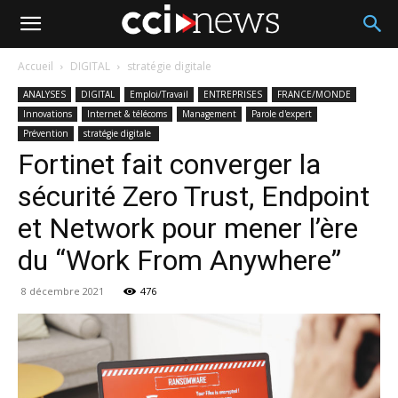
Accueil
DIGITAL
stratégie digitale
ANALYSES
DIGITAL
Emploi/Travail
ENTREPRISES
FRANCE/MONDE
Innovations
Internet & télécoms
Management
Parole d'expert
Prévention
stratégie digitale
Fortinet fait converger la
sécurité Zero Trust, Endpoint
et Network pour mener l’ère
du “Work From Anywhere”
8 décembre 2021
476