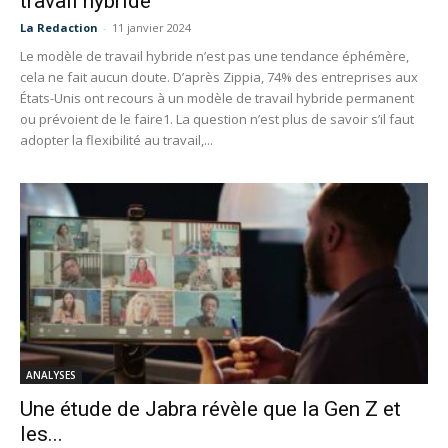
travail hybride
La Redaction
-
11 janvier 2024
Le modèle de travail hybride n’est pas une tendance éphémère,
cela ne fait aucun doute. D’après Zippia, 74% des entreprises aux
États-Unis ont recours à un modèle de travail hybride permanent
ou prévoient de le faire1. La question n’est plus de savoir s’il faut
adopter la flexibilité au travail,...
ANALYSES
Une étude de Jabra révèle que la Gen Z et
les...