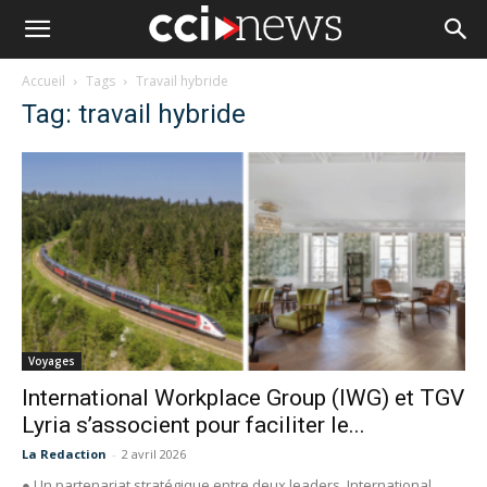
Accueil
Tags
Travail hybride
Tag: travail hybride
Voyages
International Workplace Group (IWG) et TGV
Lyria s’associent pour faciliter le...
La Redaction
-
2 avril 2026
● Un partenariat stratégique entre deux leaders, International