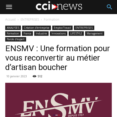
Accueil
ENTREPRISES
Formation
ANALYSES
Création d'entreprise
Emploi/Travail
ENTREPRISES
Formation
France
Industrie
Innovations
LIFESTYLE
Management
Parole d'expert
ENSMV : Une formation pour
vous reconvertir au métier
d’artisan boucher
10 janvier 2023
512