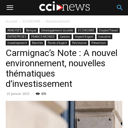
Accueil
ECONOMIE
Investissement
ANALYSES
Banque
Développement durable
ECONOMIE
Emploi/Travail
ENTREPRISES
FRANCE/MONDE
Gestion
Import/Export
Industrie
Investissement
Marchés
Parole d'expert
Patrimoine
Prévention
Carmignac’s Note : A nouvel
environnement, nouvelles
thématiques
d’investissement
23 janvier 2023
439