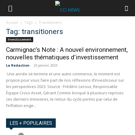
Accueil
Tags
Transitioners
Tag: transitioners
Investissement
Carmignac’s Note : A nouvel environnement,
nouvelles thématiques d’investissement
La Redaction
-
23 janvier 2023
Une année se termine et une autre commence, le moment est
propice pour vous faire part de nos réflexions d’investisseur sur
les perspectives 2023. Source : Frédéric Leroux, Responsable
Équipe Cross Asset, Gérant Comme évoqué à plusieurs reprises
ces derniers trimestres, le retour du cycle permis par celui de
l’inflation exige...
LES + POPULAIRES