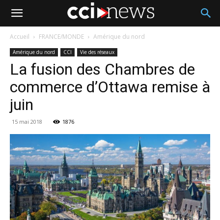
Accueil
FRANCE/MONDE
Amérique du nord
Amérique du nord
CCI
Vie des réseaux
La fusion des Chambres de
commerce d’Ottawa remise à
juin
15 mai 2018
1876