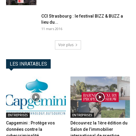
CCI Strasbourg : le festival BIZZ & BUZZ a
lieu du...
11 mars 2016
Voir plus
LES INRATABLES
ENTREPRISES
ENTREPRISES
Capgemini : Protège vos
Découvrez la 1ère édition du
données contre la
Salon de l’immobilier
cybercriminalité
international de prestige...