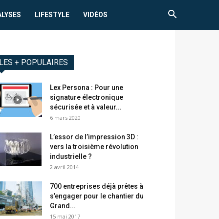
ALYSES
LIFESTYLE
VIDÉOS
LES + POPULAIRES
Lex Persona : Pour une
signature électronique
sécurisée et à valeur...
6 mars 2020
L’essor de l’impression 3D :
vers la troisième révolution
industrielle ?
2 avril 2014
700 entreprises déjà prêtes à
s’engager pour le chantier du
Grand...
15 mai 2017