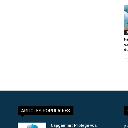
E
Fa
ex
de
ARTICLES POPULAIRES
Capgemini : Protège vos
E