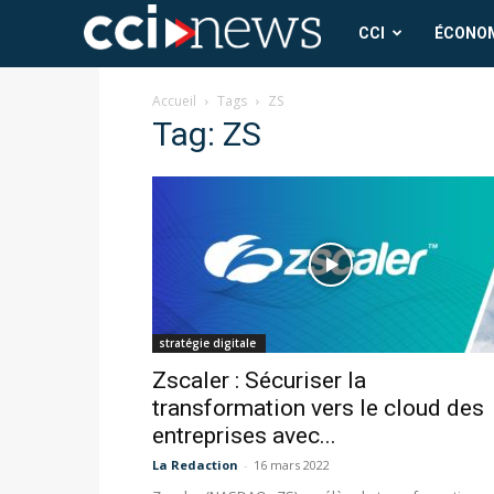
CCI
CCI
ÉCONO
News
Accueil
Tags
ZS
Tag: ZS
stratégie digitale
Zscaler : Sécuriser la
transformation vers le cloud des
entreprises avec...
La Redaction
-
16 mars 2022