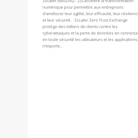
Zscaler (NASDAQ : ZS) accélère la transformation
numérique pour permettre aux entreprises
d’améliorer leur agilité, leur efficacité, leur résilienc
et leur sécurité. Zscaler Zero Trust Exchange
protège des milliers de clients contre les
cyberattaques et la perte de données en connecta
en toute sécurité les utilisateurs et les applications
n’importe...