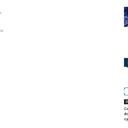
e
nt
,
E
Ca
do
cy