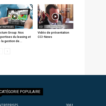
NTREPRISES
CCI
ctum Group: Nos
Vidéo de présentation
pertises du leasing et
CCI-News
 la gestion de...
CATÉGORIE POPULAIRE
NTREPRISES
3061