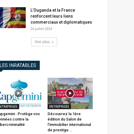
L’Ouganda et la France
renforcent leurs liens
commerciaux et diplomatiques
26 juillet 2024
Voir plus
LES INRATABLES
NTREPRISES
ENTREPRISES
pgemini : Protège vos
Découvrez la 1ère
nnées contre la
édition du Salon de
bercriminalité
l’immobilier international
de prestige...