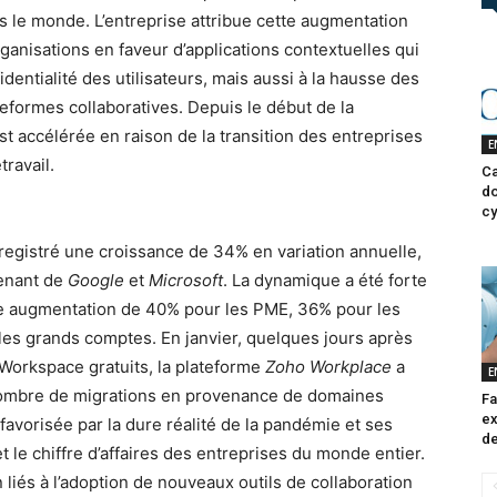
ers le monde. L’entreprise attribue cette augmentation
ganisations en faveur d’applications contextuelles qui
dentialité des utilisateurs, mais aussi à la hausse des
ateformes collaboratives. Depuis le début de la
st accélérée en raison de la transition des entreprises
E
travail.
Ca
do
cy
registré une croissance de 34% en variation annuelle,
venant de
Google
et
Microsoft
. La dynamique a été forte
e augmentation de 40% pour les PME, 36% pour les
les grands comptes. En janvier, quelques jours après
Workspace gratuits, la plateforme
Zoho Workplace
a
E
ombre de migrations en provenance de domaines
Fa
ex
favorisée par la dure réalité de la pandémie et ses
de
 le chiffre d’affaires des entreprises du monde entier.
liés à l’adoption de nouveaux outils de collaboration