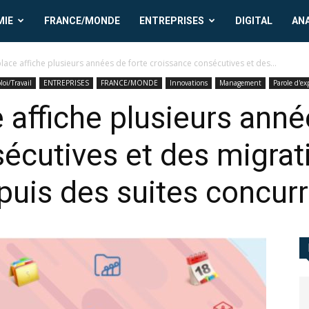
MIE
FRANCE/MONDE
ENTREPRISES
DIGITAL
AN
ce affiche plusieurs années de forte croissance consécutives et des...
oi/Travail
ENTREPRISES
FRANCE/MONDE
Innovations
Management
Parole d'ex
affiche plusieurs anné
écutives et des migrat
uis des suites concur