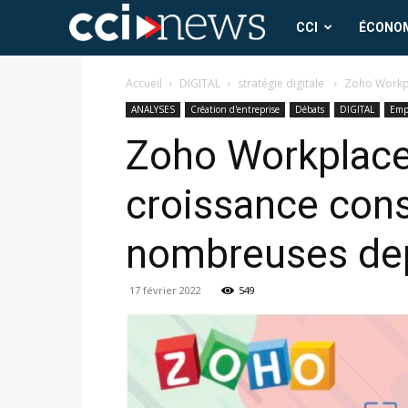
CCI
CCI
ÉCONO
News
Accueil
DIGITAL
stratégie digitale
Zoho Workpla
ANALYSES
Création d'entreprise
Débats
DIGITAL
Empl
Zoho Workplace 
croissance cons
nombreuses dep
17 février 2022
549