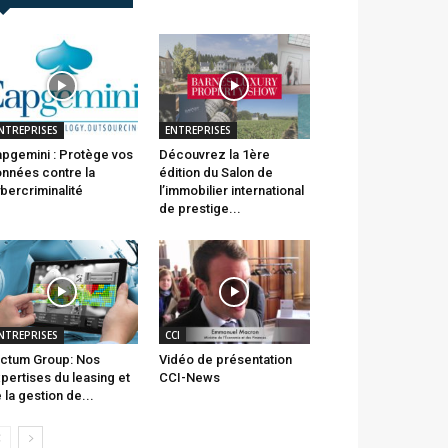
NTREPRISES
ENTREPRISES
pgemini : Protège vos
Découvrez la 1ère
nnées contre la
édition du Salon de
bercriminalité
l’immobilier international
de prestige...
NTREPRISES
CCI
ctum Group: Nos
Vidéo de présentation
pertises du leasing et
CCI-News
 la gestion de...