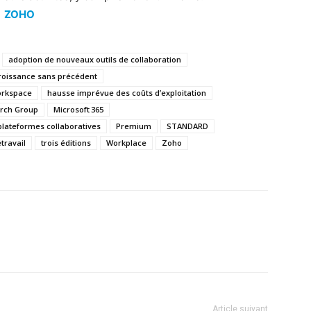
:
ZOHO
adoption de nouveaux outils de collaboration
roissance sans précédent
orkspace
hausse imprévue des coûts d’exploitation
arch Group
Microsoft 365
plateformes collaboratives
Premium
STANDARD
étravail
trois éditions
Workplace
Zoho
Article suivant