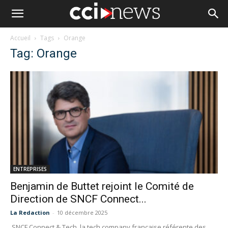
Accueil
Tags
Orange
Tag: Orange
ENTREPRISES
Benjamin de Buttet rejoint le Comité de
Direction de SNCF Connect...
La Redaction
-
10 décembre 2025
SNCF Connect & Tech, la tech company française référente des