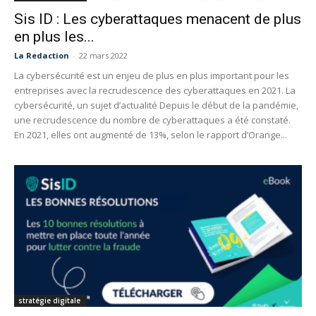
Sis ID : Les cyberattaques menacent de plus
en plus les...
La Redaction
-
22 mars 2022
La cybersécurité est un enjeu de plus en plus important pour les
entreprises avec la recrudescence des cyberattaques en 2021. La
cybersécurité, un sujet d’actualité Depuis le début de la pandémie,
une recrudescence du nombre de cyberattaques a été constaté.
En 2021, elles ont augmenté de 13%, selon le rapport d’Orange...
stratégie digitale