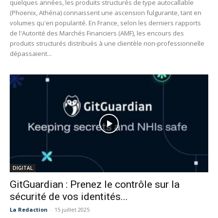
quelques années, les produits structurés de type autocallable
(Phoenix, Athéna) connaissent une ascension fulgurante, tant en
volumes qu'en popularité. En France, selon les derniers rapports
de l'Autorité des Marchés Financiers (AMF), les encours des
produits structurés distribués à une clientèle non-professionnelle
dépassaient...
DIGITAL
GitGuardian : Prenez le contrôle sur la
sécurité de vos identités...
La Redaction
-
15 juillet 2025