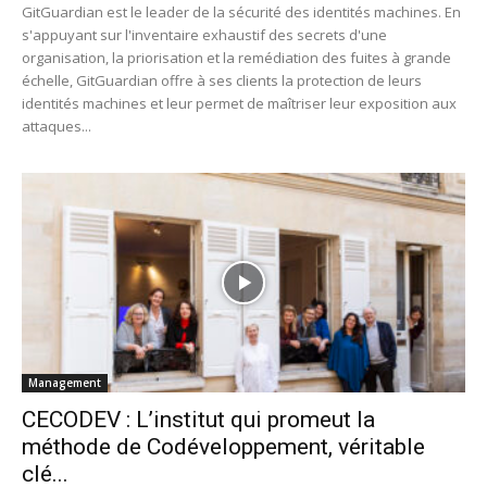
GitGuardian est le leader de la sécurité des identités machines. En
s'appuyant sur l'inventaire exhaustif des secrets d'une
organisation, la priorisation et la remédiation des fuites à grande
échelle, GitGuardian offre à ses clients la protection de leurs
identités machines et leur permet de maîtriser leur exposition aux
attaques...
Management
CECODEV : L’institut qui promeut la
méthode de Codéveloppement, véritable
clé...