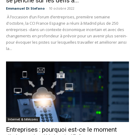
se penche sur les défis à...
Emmanuel Di Stefano
-
10 octobre 2022
À l’occasion d’un Forum d’entreprises, première semaine
d'octobre, la CCI France Espagne a réuni à Madrid plus de 250
entreprises -dans un contexte économique incertain et avec des
changements en profondeur à prévoir pour un avenir plus serein-
pour évoquer les pistes sur lesquelles travailler et améliorer ainsi
la...
Internet & télécoms
Entreprises : pourquoi est-ce le moment