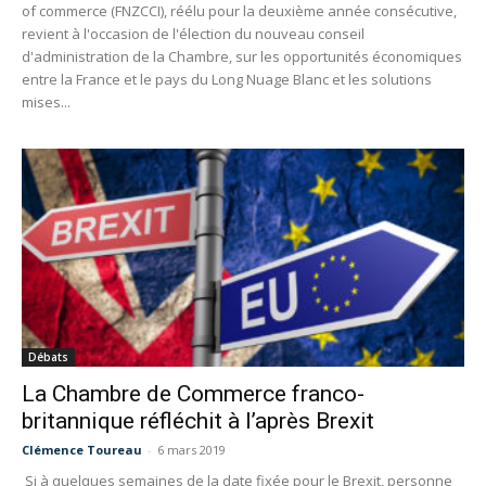
of commerce (FNZCCI), réélu pour la deuxième année consécutive,
revient à l'occasion de l'élection du nouveau conseil
d'administration de la Chambre, sur les opportunités économiques
entre la France et le pays du Long Nuage Blanc et les solutions
mises...
Débats
La Chambre de Commerce franco-
britannique réfléchit à l’après Brexit
Clémence Toureau
-
6 mars 2019
Si à quelques semaines de la date fixée pour le Brexit, personne