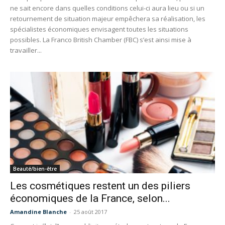
ne sait encore dans quelles conditions celui-ci aura lieu ou si un
retournement de situation majeur empêchera sa réalisation, les
spécialistes économiques envisagent toutes les situations
possibles. La Franco British Chamber (FBC) s’est ainsi mise à
travailler...
Beauté/bien-être
Les cosmétiques restent un des piliers
économiques de la France, selon...
Amandine Blanche
-
25 août 2017