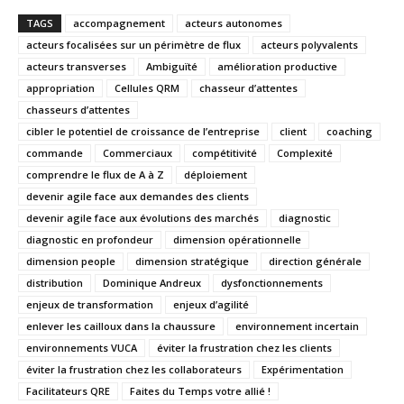
TAGS
accompagnement
acteurs autonomes
acteurs focalisées sur un périmètre de flux
acteurs polyvalents
acteurs transverses
Ambiguïté
amélioration productive
appropriation
Cellules QRM
chasseur d’attentes
chasseurs d’attentes
cibler le potentiel de croissance de l’entreprise
client
coaching
commande
Commerciaux
compétitivité
Complexité
comprendre le flux de A à Z
déploiement
devenir agile face aux demandes des clients
devenir agile face aux évolutions des marchés
diagnostic
diagnostic en profondeur
dimension opérationnelle
dimension people
dimension stratégique
direction générale
distribution
Dominique Andreux
dysfonctionnements
enjeux de transformation
enjeux d’agilité
enlever les cailloux dans la chaussure
environnement incertain
environnements VUCA
éviter la frustration chez les clients
éviter la frustration chez les collaborateurs
Expérimentation
Facilitateurs QRE
Faites du Temps votre allié !