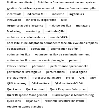
fidéliser ses clients
fluidifier le fonctionnement des entreprises
gestion d’équilibre organisationnel
Groupe Conductix-Wampfler
incertitude
indicateur MCT
industrie
ingénieurs
Innovation
innover ou disparaître
luxe
l’urgence appelle l’urgence
maîtrise des flux
managers
Marketing
mentoring
méthode QRM
mobiliser ses collaborateurs
monde VUCA
nécessité d’une adaptation permanente face aux évolutions rapides
opérationnels
opérations
optimisation des flux
optimiser les flux
optimiser les flux de son fonctionnement
optimiser les flux pour un avenir plus agile
patient
Patrick Berthet
pérennité
performance opérationnelle
performance stratégique
perturbations
plus d'agilité
pré-diagnostic
Professeur Rajan Suri
projet
QRE
QRM
QRM Academy
QRM Institute
QRM Institute GOLD®
Quick oins
Quick or dead
Quick Response Enterprise
Quick Response Management
Quick Response Manufacturing
quick wins
Rajan Suri
reconnue structure innovante
réduire les zones blanches