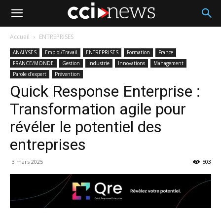
Accueil
ENTREPRISES
ANALYSES
Emploi/Travail
ENTREPRISES
Formation
France
FRANCE/MONDE
Gestion
Industrie
Innovations
Management
Parole d'expert
Prévention
Quick Response Enterprise :
Transformation agile pour
révéler le potentiel des
entreprises
3 mars 2025
503