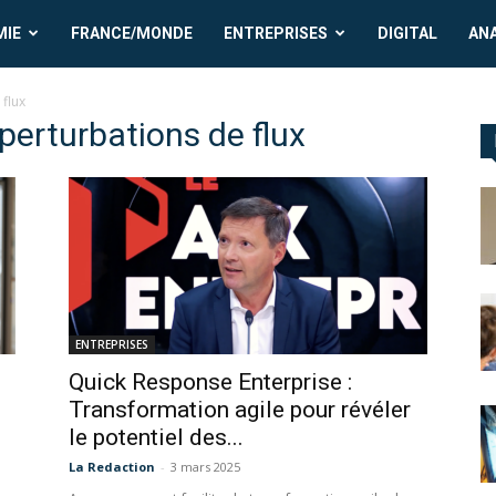
MIE
FRANCE/MONDE
ENTREPRISES
DIGITAL
AN
 flux
 perturbations de flux
ENTREPRISES
Quick Response Enterprise :
Transformation agile pour révéler
le potentiel des...
La Redaction
-
3 mars 2025