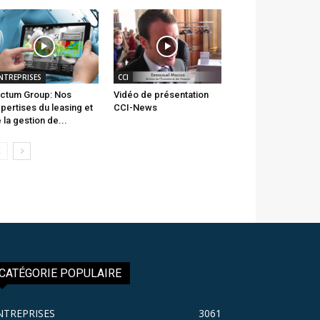
NTREPRISES
CCI
ctum Group: Nos
Vidéo de présentation
pertises du leasing et
CCI-News
 la gestion de...
CATÉGORIE POPULAIRE
NTREPRISES
3061