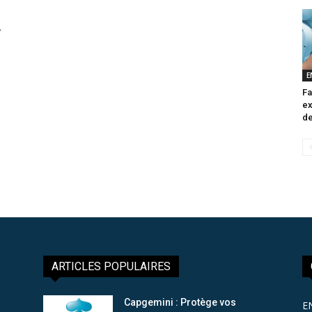
,
E
Fa
ex
de
ARTICLES POPULAIRES
Capgemini : Protège vos
E