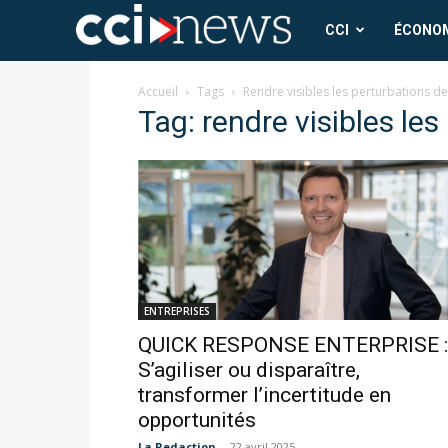
CCI
CCI
ÉCONO
News
Accueil
Tags
Rendre visibles les perturbations de
Tag: rendre visibles les
ENTREPRISES
QUICK RESPONSE ENTERPRISE :
S’agiliser ou disparaître,
transformer l’incertitude en
opportunités
La Redaction
-
22 avril 2025