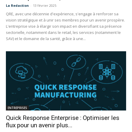
La Redaction
-
13 février 2025
QRE, avec une décennie d'expérience, s'engage à renforcer sa
vision stratégique et à unir ses membres pour un avenir prospère.
L'entreprise vise à élargir son impact en diversifiant sa présence
sectorielle, notamment dans le retail, les services (notamment le
SAV) et le domaine de la santé, grâce à une...
ENTREPRISES
Quick Response Enterprise : Optimiser les
flux pour un avenir plus...