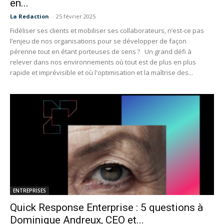
en...
La Redaction
-
25 février 2025
Fidéliser ses clients et mobiliser ses collaborateurs, n’est-ce pas
l’enjeu de nos organisations pour se développer de façon
pérenne tout en étant porteuses de sens ? Un grand défi à
relever dans nos environnements où tout est de plus en plus
rapide et imprévisible et où l'optimisation et la maîtrise des...
ENTREPRISES
Quick Response Enterprise : 5 questions à
Dominique Andreux, CEO et...