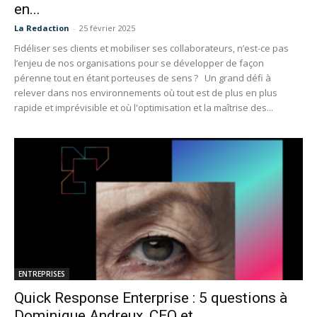
en...
La Redaction
-
25 février 2025
Fidéliser ses clients et mobiliser ses collaborateurs, n’est-ce pas
l’enjeu de nos organisations pour se développer de façon
pérenne tout en étant porteuses de sens ? Un grand défi à
relever dans nos environnements où tout est de plus en plus
rapide et imprévisible et où l'optimisation et la maîtrise des...
ENTREPRISES
Quick Response Enterprise : 5 questions à
Dominique Andreux, CEO et...