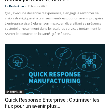
La Redaction
-
13 février 2025
QRE, avec une décennie d'expérience, s'engage à renforcer sa
vision stratégique et à unir ses membres pour un avenir prospère.
L'entreprise vise à élargir son impact en diversifiant sa présence
sectorielle, notamment dans le retail, les services (notamment le
SAV) et le domaine de la santé, grâce à une...
ENTREPRISES
Quick Response Enterprise : Optimiser les
flux pour un avenir plus...