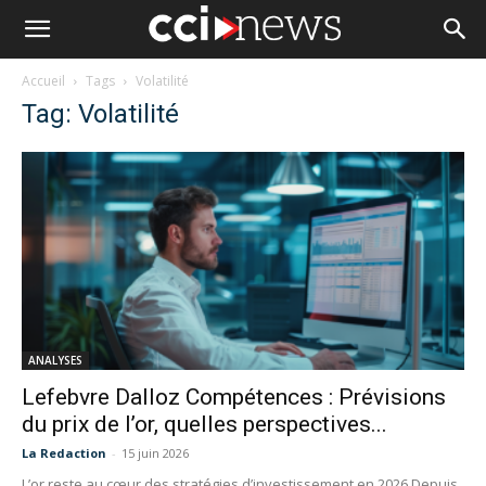
Accueil
Tags
Volatilité
Tag: Volatilité
ANALYSES
Lefebvre Dalloz Compétences : Prévisions
du prix de l’or, quelles perspectives...
La Redaction
-
15 juin 2026
L’or reste au cœur des stratégies d’investissement en 2026 Depuis