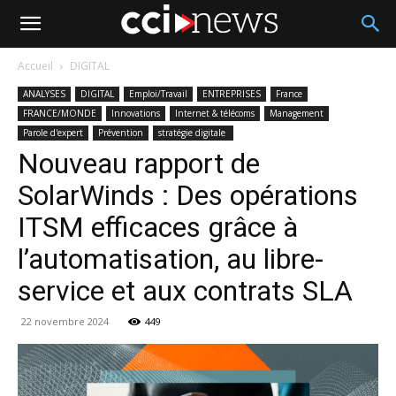
Accueil
DIGITAL
ANALYSES
DIGITAL
Emploi/Travail
ENTREPRISES
France
FRANCE/MONDE
Innovations
Internet & télécoms
Management
Parole d'expert
Prévention
stratégie digitale
Nouveau rapport de
SolarWinds : Des opérations
ITSM efficaces grâce à
l’automatisation, au libre-
service et aux contrats SLA
22 novembre 2024
449