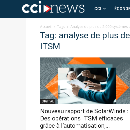
CCI
CCI
ÉCONO
News
Accueil
Tags
Analyse de plus de 2 000 systèmes
Tag: analyse de plus d
ITSM
DIGITAL
Nouveau rapport de SolarWinds :
Des opérations ITSM efficaces
grâce à l’automatisation,...