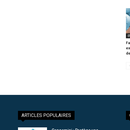
E
Fa
ex
de
ARTICLES POPULAIRES