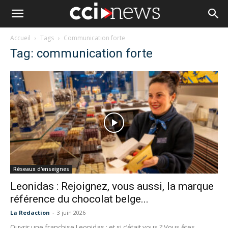
Accueil
Tags
Communication forte
Tag: communication forte
Réseaux d'enseignes
Leonidas : Rejoignez, vous aussi, la marque
référence du chocolat belge...
La Redaction
-
3 juin 2026
Ouvrir une franchise Leonidas : et si c’était vous ? Vous êtes