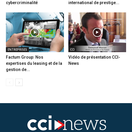
cybercriminalité
international de prestige...
ENTREPRISES
CCI
Factum Group: Nos
Vidéo de présentation CCI-
expertises du leasing et de la
News
gestion de...