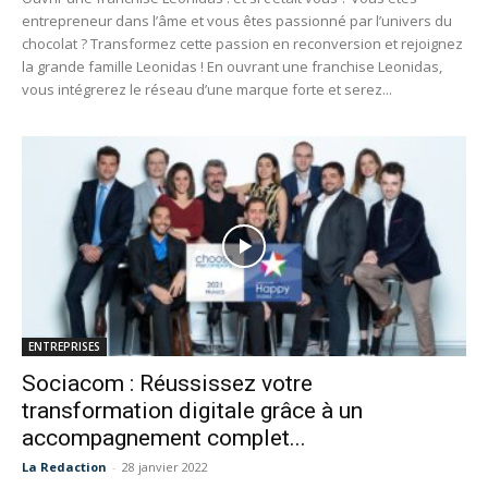
entrepreneur dans l’âme et vous êtes passionné par l’univers du
chocolat ? Transformez cette passion en reconversion et rejoignez
la grande famille Leonidas ! En ouvrant une franchise Leonidas,
vous intégrerez le réseau d’une marque forte et serez...
ENTREPRISES
Sociacom : Réussissez votre
transformation digitale grâce à un
accompagnement complet...
La Redaction
-
28 janvier 2022