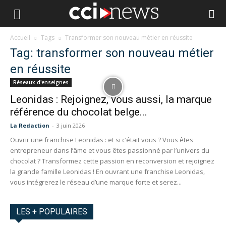
Accueil
Tags
Transformer son nouveau métier en réussite
Tag: transformer son nouveau métier
en réussite
Réseaux d'enseignes
Leonidas : Rejoignez, vous aussi, la marque
référence du chocolat belge...
La Redaction
-
3 juin 2026
Ouvrir une franchise Leonidas : et si c’était vous ? Vous êtes
entrepreneur dans l’âme et vous êtes passionné par l’univers du
chocolat ? Transformez cette passion en reconversion et rejoignez
la grande famille Leonidas ! En ouvrant une franchise Leonidas,
vous intégrerez le réseau d’une marque forte et serez...
LES + POPULAIRES