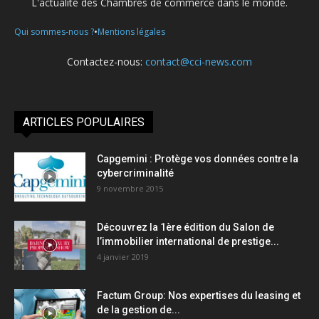
L'actualité des Chambres de commerce dans le monde.
•
Qui sommes-nous ?
Mentions légales
Contactez-nous:
contact@cci-news.com
ARTICLES POPULAIRES
Capgemini : Protège vos données contre la
cybercriminalité
9 novembre 2015
Découvrez la 1ère édition du Salon de
l’immobilier international de prestige...
4 janvier 2019
Factum Group: Nos expertises du leasing et
de la gestion de...