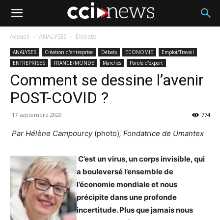
Accueil
ANALYSES
Débats
ANALYSES
Création d'entreprise
Débats
ECONOMIE
Emploi/Travail
ENTREPRISES
FRANCE/MONDE
Marchés
Parole d'expert
Comment se dessine l’avenir
POST-COVID ?
17 septembre 2020
774
Par Hélène Campourcy
(photo)
, Fondatrice de Umantex
C’est un virus, un corps invisible, qui
a bouleversé l’ensemble de
l’économie mondiale et nous
précipite dans une profonde
incertitude. Plus que jamais nous