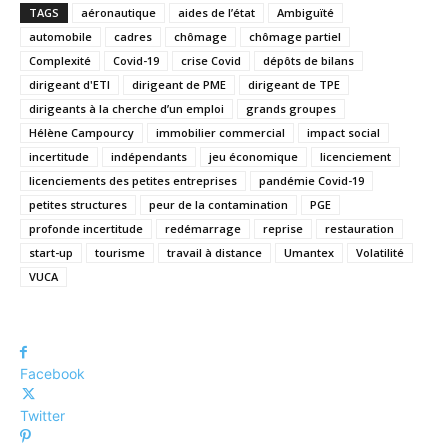
TAGS
aéronautique
aides de l’état
Ambiguïté
automobile
cadres
chômage
chômage partiel
Complexité
Covid-19
crise Covid
dépôts de bilans
dirigeant d'ETI
dirigeant de PME
dirigeant de TPE
dirigeants à la cherche d’un emploi
grands groupes
Hélène Campourcy
immobilier commercial
impact social
incertitude
indépendants
jeu économique
licenciement
licenciements des petites entreprises
pandémie Covid-19
petites structures
peur de la contamination
PGE
profonde incertitude
redémarrage
reprise
restauration
start-up
tourisme
travail à distance
Umantex
Volatilité
VUCA
Facebook
Twitter