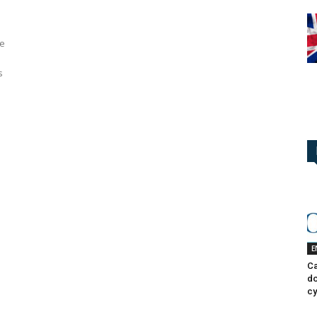
de
s
E
Ca
do
cy