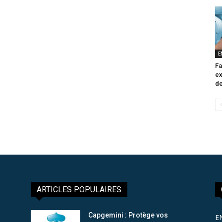
E
Fa
ex
de
ARTICLES POPULAIRES
Capgemini : Protège vos
E