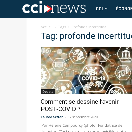
CCI
CCI
ÉCONO
News
Accueil
Tags
Profonde incertitude
Tag: profonde incertit
Débats
Comment se dessine l’avenir
POST-COVID ?
La Redaction
-
17 septembre 2020
Par Hélène Campourcy (photo), Fondatrice de
Umantex C’est un virus, un corps invisible, qui a