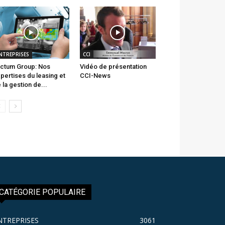
NTREPRISES
CCI
ctum Group: Nos
Vidéo de présentation
pertises du leasing et
CCI-News
 la gestion de...
CATÉGORIE POPULAIRE
NTREPRISES
3061