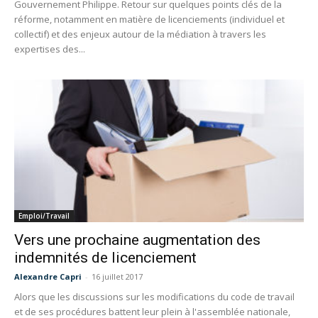
Gouvernement Philippe. Retour sur quelques points clés de la
réforme, notamment en matière de licenciements (individuel et
collectif) et des enjeux autour de la médiation à travers les
expertises des...
Emploi/Travail
Vers une prochaine augmentation des
indemnités de licenciement
Alexandre Capri
-
16 juillet 2017
Alors que les discussions sur les modifications du code de travail
et de ses procédures battent leur plein à l'assemblée nationale,