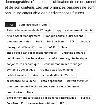
dommageables résultant de l’utilisation de ce document
et de son contenu. Les performances passées ne sont
pas un indicateur able des performances futures.
TAGS
administration Trump
Agence Internationale de l’Énergie
approvisionnement mondial
Arkéa Asset Management
Banque Centrale Européenne
banques centrales
baril
baril de Brent
BCE
blocage
blocage du détroit d’Ormuz
CAC40
Chine
choc d’offre sans précédent historique
Christine Lagarde
conditions d’octroi bancaires
conflit dans le golfe Persique
conjoncture économique
consommation des ménages
contexte géopolitique
craintes stagflationnistes
crédit bancaire
crise
crise de détroit d’Ormuz
croissance de la Chine
data-dependent
Détroit d’Ormuz
durcissement de l’accès au crédit sur le Vieux Continent
Emirats Arabes Unis
environnement caractérisé par de fortes incertitudes
Europe
EuroStoxx 50
facture énergétique
FED