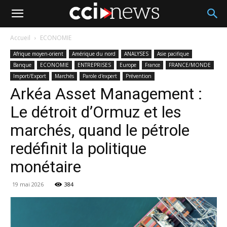
Accueil
ECONOMIE
Afrique moyen-orient
Amérique du nord
ANALYSES
Asie pacifique
Banque
ECONOMIE
ENTREPRISES
Europe
France
FRANCE/MONDE
Import/Export
Marchés
Parole d'expert
Prévention
Arkéa Asset Management :
Le détroit d’Ormuz et les
marchés, quand le pétrole
redéfinit la politique
monétaire
19 mai 2026
384