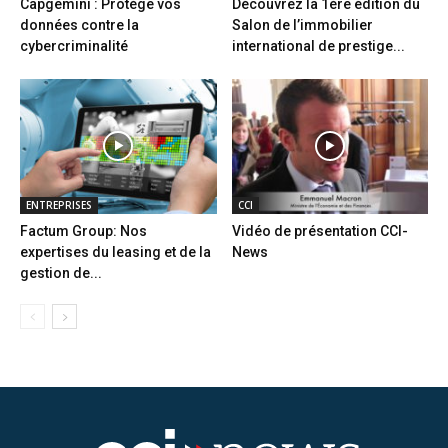
Capgemini : Protège vos
Découvrez la 1ère édition du
données contre la
Salon de l’immobilier
cybercriminalité
international de prestige...
ENTREPRISES
CCI
Factum Group: Nos
Vidéo de présentation CCI-
expertises du leasing et de la
News
gestion de...