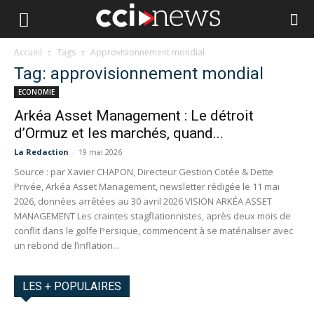
Accueil
Tags
Approvisionnement mondial
Tag: approvisionnement mondial
ECONOMIE
Arkéa Asset Management : Le détroit
d’Ormuz et les marchés, quand...
La Redaction
-
19 mai 2026
Source : par Xavier CHAPON, Directeur Gestion Cotée & Dette
Privée, Arkéa Asset Management, newsletter rédigée le 11 mai
2026, données arrêtées au 30 avril 2026 VISION ARKÉA ASSET
MANAGEMENT Les craintes stagflationnistes, après deux mois de
conflit dans le golfe Persique, commencent à se matérialiser avec
un rebond de l’inflation...
LES + POPULAIRES