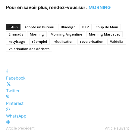
Pour en savoir plus, rendez-vous sur :
MORNING
TAGS
Adopte un bureau
Bluedigo
BTP
Coup de Main
Emmaüs
Morning
Morning Argentine
Morning Marcadet
recylcage
réemploi
réutilisation
revalorisation
Valdelia
valorisation des déchets
Facebook
Twitter
Pinterest
WhatsApp
Article précédent
Article suivant