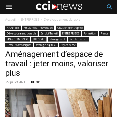
Accueil
ENTREPRISES
Développement durable
ANALYSES
Assurances / Prévention
Création d'entreprise
Développement durable
Emploi/Travail
ENTREPRISES
Formation
France
FRANCE/MONDE
LIFESTYLE
Management
Parole d'expert
Réseaux d'enseignes
stratégie digitale
Styles de vie
Aménagement d’espace de
travail : jeter moins, valoriser
plus
27 juillet 2021
601