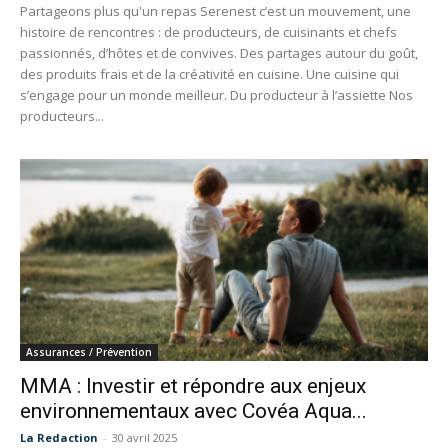
Partageons plus qu'un repas Serenest c’est un mouvement, une
histoire de rencontres : de producteurs, de cuisinants et chefs
passionnés, d’hôtes et de convives. Des partages autour du goût,
des produits frais et de la créativité en cuisine. Une cuisine qui
s’engage pour un monde meilleur. Du producteur à l’assiette Nos
producteurs...
Assurances / Prévention
MMA : Investir et répondre aux enjeux
environnementaux avec Covéa Aqua...
La Redaction
-
30 avril 2025