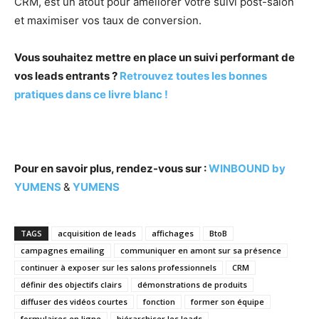
CRM, est un atout pour améliorer votre suivi post-salon
et maximiser vos taux de conversion.
Vous souhaitez mettre en place un suivi performant de
vos leads entrants ?
Retrouvez toutes les bonnes
pratiques dans ce livre blanc !
Pour en savoir plus, rendez-vous sur :
WINBOUND by
YUMENS
&
YUMENS
TAGS
acquisition de leads
affichages
BtoB
campagnes emailing
communiquer en amont sur sa présence
continuer à exposer sur les salons professionnels
CRM
définir des objectifs clairs
démonstrations de produits
diffuser des vidéos courtes
fonction
former son équipe
formulaires en ligne
hiérarchiser les leads