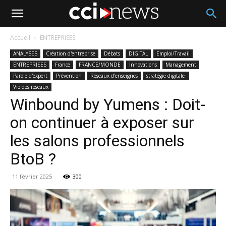
Accueil
ENTREPRISES
ANALYSES
Création d'entreprise
Débats
DIGITAL
Emploi/Travail
ENTREPRISES
France
FRANCE/MONDE
Innovations
Management
Parole d'expert
Prévention
Réseaux d'enseignes
stratégie digitale
Vie des réseaux
Winbound by Yumens : Doit-
on continuer à exposer sur
les salons professionnels
BtoB ?
11 février 2025
300