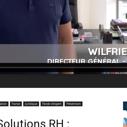
ation
France
Juridique
Parole d'expert
Prévention
Solutions RH :