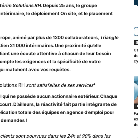
ntérim Solutions RH
. Depuis 25 ans, le groupe
intérimaire, le déploiement On site, et le placement
rope, animé par plus de 1200 collaborateurs,
Triangle
E
en 21 000 intérimaires. Une proximité qu’elle
Ca
diant une écoute attentive à chacun de leur besoin
do
ompte les exigences et la spécificité de votre
cy
 qui matchent avec vos requêtes.
Solutions RH
sont satisfaites de ses services
*
l qui ne possède aucun actionnaire extérieur. Chaque
ourt. D’ailleurs, la réactivité fait partie intégrante de
E
ication totale des équipes en agence d’emploi pour
Fa
ex
s demandes !
de
lients sont pourvues dans les 24h et 90% dans les