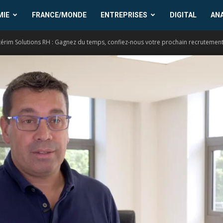
MIE
FRANCE/MONDE
ENTREPRISES
DIGITAL
AN
ntérim Solutions RH : Gagnez du temps, confiez-nous votre prochain recrutemen