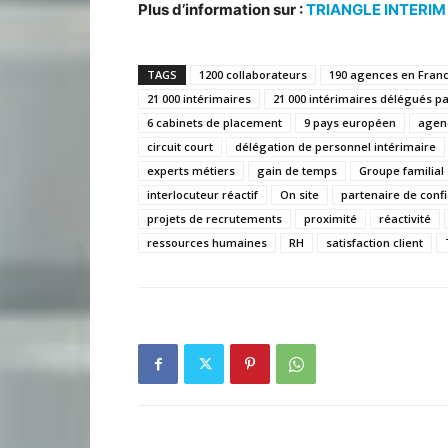
Plus d’information sur :
TRIANGLE INTERIM
TAGS
1200 collaborateurs
190 agences en Fran
21 000 intérimaires
21 000 intérimaires délégués pa
6 cabinets de placement
9 pays européen
agen
circuit court
délégation de personnel intérimaire
experts métiers
gain de temps
Groupe familial
interlocuteur réactif
On site
partenaire de conf
projets de recrutements
proximité
réactivité
ressources humaines
RH
satisfaction client