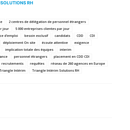
 SOLUTIONS RH
ce
2 centres de délégation de personnel étrangers
r jour
5 000 entreprises clientes par jour
ce d’emploi
besoin exclusif
candidats
CDD
CDI
déploiement On site
écoute attentive
exigence
implication totale des équipes
interim
iance
personnel étrangers
placement en CDD CDI
recrutements
requêtes
réseau de 260 agences en Europe
Triangle Intérim
Triangle Intérim Solutions RH