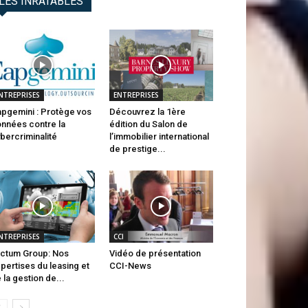
LES INRATABLES
NTREPRISES
ENTREPRISES
pgemini : Protège vos
Découvrez la 1ère
nnées contre la
édition du Salon de
bercriminalité
l’immobilier international
de prestige...
NTREPRISES
CCI
ctum Group: Nos
Vidéo de présentation
pertises du leasing et
CCI-News
 la gestion de...